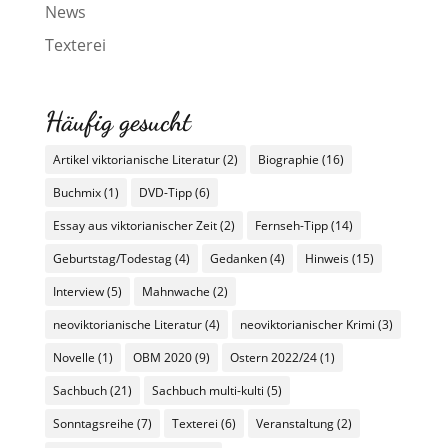
News
Texterei
Häufig gesucht
Artikel viktorianische Literatur
(2)
Biographie
(16)
Buchmix
(1)
DVD-Tipp
(6)
Essay aus viktorianischer Zeit
(2)
Fernseh-Tipp
(14)
Geburtstag/Todestag
(4)
Gedanken
(4)
Hinweis
(15)
Interview
(5)
Mahnwache
(2)
neoviktorianische Literatur
(4)
neoviktorianischer Krimi
(3)
Novelle
(1)
OBM 2020
(9)
Ostern 2022/24
(1)
Sachbuch
(21)
Sachbuch multi-kulti
(5)
Sonntagsreihe
(7)
Texterei
(6)
Veranstaltung
(2)