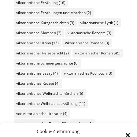
viktorianische Erzählung
(16)
viktorianische Erzählungen und Märchen
(2)
viktorianische Kurzgeschichten
(3)
viktorianische Lyrik
(1)
viktorianische Märchen
(2)
viktorianische Rezepte
(3)
viktorianischer Krimi
(15)
Viktorianische Romane
(3)
viktorianischer Reisebericht
(2)
viktorianischer Roman
(45)
viktorianische Schauergeschichte
(6)
viktorianisches Essay
(4)
viktorianisches Kochbuch
(3)
viktorianisches Rezept
(4)
viktorianisches Weihnachtsmärchen
(6)
viktorianische Weihnachtserzählung
(11)
vor-viktorianische Literatur
(4)
vor-viktorianischer Roman
(2)
werbung
(2)
Cookie-Zustimmung
Wochenüberblick
(26)
Wochenübersicht
(60)