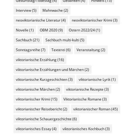
Geburtstag/Todestag
(4)
Gedanken
(4)
Hinweis
(15)
Interview
(5)
Mahnwache
(2)
neoviktorianische Literatur
(4)
neoviktorianischer Krimi
(3)
Novelle
(1)
OBM 2020
(9)
Ostern 2022/24
(1)
Sachbuch
(21)
Sachbuch multi-kulti
(5)
Sonntagsreihe
(7)
Texterei
(6)
Veranstaltung
(2)
viktorianische Erzählung
(16)
viktorianische Erzählungen und Märchen
(2)
viktorianische Kurzgeschichten
(3)
viktorianische Lyrik
(1)
viktorianische Märchen
(2)
viktorianische Rezepte
(3)
viktorianischer Krimi
(15)
Viktorianische Romane
(3)
viktorianischer Reisebericht
(2)
viktorianischer Roman
(45)
viktorianische Schauergeschichte
(6)
viktorianisches Essay
(4)
viktorianisches Kochbuch
(3)