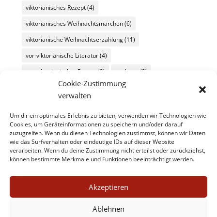
viktorianisches Rezept
(4)
viktorianisches Weihnachtsmärchen
(6)
viktorianische Weihnachtserzählung
(11)
vor-viktorianische Literatur
(4)
vor-viktorianischer Roman
(2)
werbung
(2)
Cookie-Zustimmung
Wochenüberblick
(26)
Wochenübersicht
(60)
verwalten
zeitgenössische Literatur
(11)
Um dir ein optimales Erlebnis zu bieten, verwenden wir Technologien wie
zeitgenössische Literatur/kulturmagazin@8ung.info
(1)
Cookies, um Geräteinformationen zu speichern und/oder darauf
zuzugreifen. Wenn du diesen Technologien zustimmst, können wir Daten
Zitat
(45)
wie das Surfverhalten oder eindeutige IDs auf dieser Website
verarbeiten. Wenn du deine Zustimmung nicht erteilst oder zurückziehst,
können bestimmte Merkmale und Funktionen beeinträchtigt werden.
Akzeptieren
Ablehnen
Impressum
Datenschutz
Kontakt