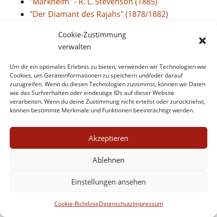
"Markheim" - R. L. Stevenson (1885)
"Der Diamant des Rajahs" (1878/1882)
"Der Selbstmörderclub" - R.L. Stevenson
Cookie-Zustimmung
(1878/1882)
verwalten
"Der seltsame Fall des Dr. Jekyll und Mr.
Hyde" - R.L. Stevenson (1886)
Um dir ein optimales Erlebnis zu bieten, verwenden wir Technologien wie
Cookies, um Geräteinformationen zu speichern und/oder darauf
zuzugreifen. Wenn du diesen Technologien zustimmst, können wir Daten
wie das Surfverhalten oder eindeutige IDs auf dieser Website
verarbeiten. Wenn du deine Zustimmung nicht erteilst oder zurückziehst,
können bestimmte Merkmale und Funktionen beeinträchtigt werden.
Akzeptieren
Impressum
Datenschutz
Kontakt
Ablehnen
Werbe- und Affiliate-Links
Cookie-Richtlinie (EU)
Einstellungen ansehen
Cookie-Richtlinie
Datenschutz
Impressum