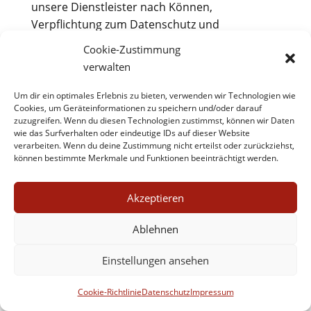
unsere Dienstleister nach Können,
Verpflichtung zum Datenschutz und
Datensicherheit sorgfältig aus und treffen alle
Cookie-Zustimmung
erforderlichen Maßnahmen für eine rechtlich
verwalten
zulässige Datenverarbeitung. Eine Liste der
Dienstleister ist weiter unten angefügt.
Um dir ein optimales Erlebnis zu bieten, verwenden wir Technologien wie
Cookies, um Geräteinformationen zu speichern und/oder darauf
zuzugreifen. Wenn du diesen Technologien zustimmst, können wir Daten
Datenverarbeitung außerhalb der
wie das Surfverhalten oder eindeutige IDs auf dieser Website
Europäischen Union
verarbeiten. Wenn du deine Zustimmung nicht erteilst oder zurückziehst,
können bestimmte Merkmale und Funktionen beeinträchtigt werden.
Soweit personenbezogenen Daten außerhalb
der europäischen Union verarbeitet werden,
Akzeptieren
weisen wir explizit bei der entsprechenden
Verarbeitung und in der Liste eingebundener
Ablehnen
Dienstleister darauf hin.
Einstellungen ansehen
Änderung dieser Datenschutzhinweise
Cookie-Richtlinie
Datenschutz
Impressum
Wir aktualisieren diese Datenschutzhinweise