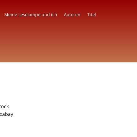
Meine Leselampe und ich
Autoren
Titel
tock
ixabay