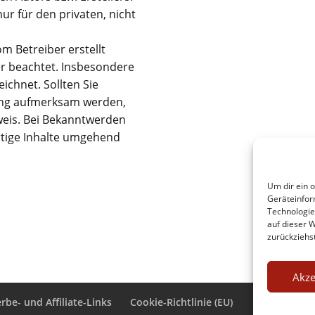
ur für den privaten, nicht
om Betreiber erstellt
r beachtet. Insbesondere
ichnet. Sollten Sie
ung aufmerksam werden,
weis. Bei Bekanntwerden
rtige Inhalte umgehend
Um dir ein 
Geräteinfor
Technologie
auf dieser 
zurückziehs
Akze
rbe- und Affiliate-Links
Cookie-Richtlinie (EU)