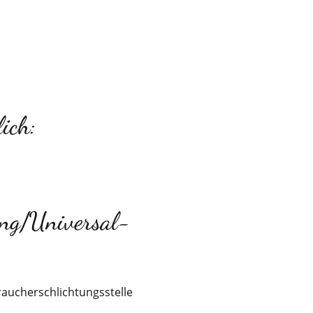
ich:
gung/Universal­
raucherschlichtungsstelle