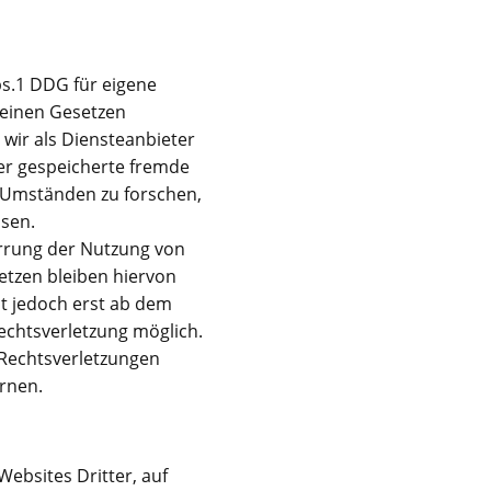
bs.1 DDG für eigene
meinen Gesetzen
 wir als Diensteanbieter
der gespeicherte fremde
 Umständen zu forschen,
isen.
errung der Nutzung von
etzen bleiben hiervon
st jedoch erst ab dem
echtsverletzung möglich.
Rechtsverletzungen
rnen.
Websites Dritter, auf