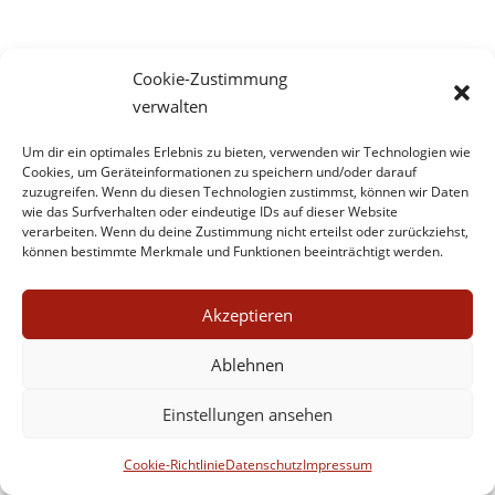
Cookie-Zustimmung
verwalten
Um dir ein optimales Erlebnis zu bieten, verwenden wir Technologien wie
Impressum
Datenschutz
Kontakt
Cookies, um Geräteinformationen zu speichern und/oder darauf
zuzugreifen. Wenn du diesen Technologien zustimmst, können wir Daten
Werbe- und Affiliate-Links
wie das Surfverhalten oder eindeutige IDs auf dieser Website
Cookie-Richtlinie (EU)
verarbeiten. Wenn du deine Zustimmung nicht erteilst oder zurückziehst,
können bestimmte Merkmale und Funktionen beeinträchtigt werden.
Akzeptieren
Ablehnen
Einstellungen ansehen
Cookie-Richtlinie
Datenschutz
Impressum