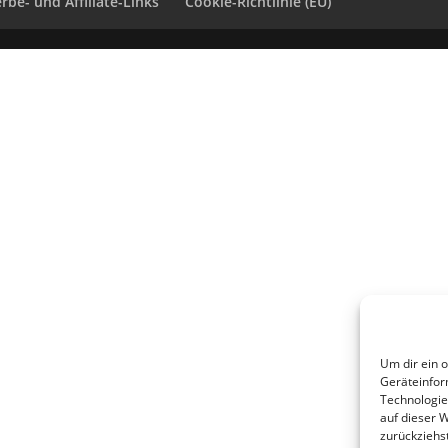
rbe- und Affiliate-Links
Cookie-Richtlinie (EU)
Um dir ein 
Geräteinfor
Technologie
auf dieser 
zurückziehs