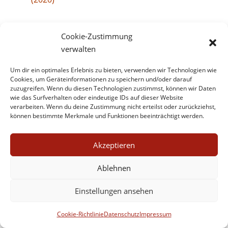
Cookie-Zustimmung
verwalten
Um dir ein optimales Erlebnis zu bieten, verwenden wir Technologien wie
Cookies, um Geräteinformationen zu speichern und/oder darauf
zuzugreifen. Wenn du diesen Technologien zustimmst, können wir Daten
wie das Surfverhalten oder eindeutige IDs auf dieser Website
verarbeiten. Wenn du deine Zustimmung nicht erteilst oder zurückziehst,
Impressum
Datenschutz
Kontakt
können bestimmte Merkmale und Funktionen beeinträchtigt werden.
Werbe- und Affiliate-Links
Cookie-Richtlinie (EU)
Akzeptieren
Ablehnen
Einstellungen ansehen
Cookie-Richtlinie
Datenschutz
Impressum