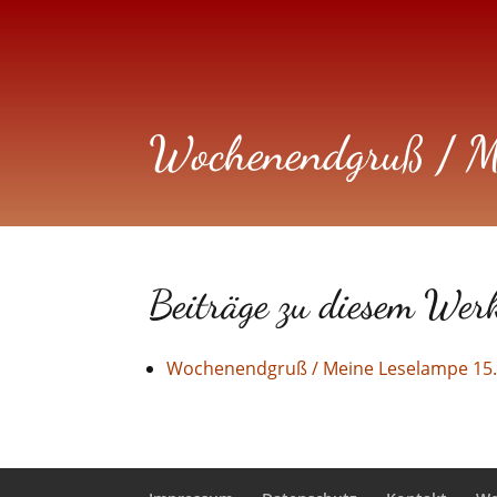
Wochenendgruß / M
Beiträge zu diesem Wer
Wochenendgruß / Meine Leselampe 15.