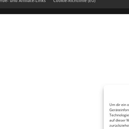
rbe- und Affiliate-Links
Cookie-Richtlinie (EU)
Um dir ein 
Geräteinfor
Technologie
auf dieser 
zurückziehs