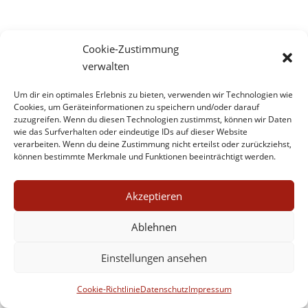
Cookie-Zustimmung
verwalten
Um dir ein optimales Erlebnis zu bieten, verwenden wir Technologien wie
Cookies, um Geräteinformationen zu speichern und/oder darauf
zuzugreifen. Wenn du diesen Technologien zustimmst, können wir Daten
wie das Surfverhalten oder eindeutige IDs auf dieser Website
Impressum
Datenschutz
Kontakt
verarbeiten. Wenn du deine Zustimmung nicht erteilst oder zurückziehst,
Werbe- und Affiliate-Links
können bestimmte Merkmale und Funktionen beeinträchtigt werden.
Cookie-Richtlinie (EU)
Akzeptieren
Ablehnen
Einstellungen ansehen
Cookie-Richtlinie
Datenschutz
Impressum