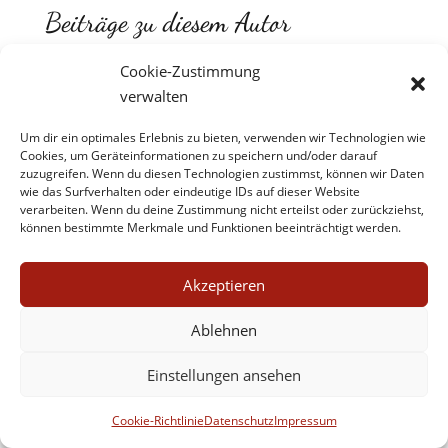
Beiträge zu diesem Autor
Cookie-Zustimmung
"Die Vermessung der Welt" - Daniel
verwalten
Kehlmann (2005)
Um dir ein optimales Erlebnis zu bieten, verwenden wir Technologien wie
Cookies, um Geräteinformationen zu speichern und/oder darauf
zuzugreifen. Wenn du diesen Technologien zustimmst, können wir Daten
wie das Surfverhalten oder eindeutige IDs auf dieser Website
verarbeiten. Wenn du deine Zustimmung nicht erteilst oder zurückziehst,
können bestimmte Merkmale und Funktionen beeinträchtigt werden.
Akzeptieren
Impressum
Datenschutz
Kontakt
Werbe- und Affiliate-Links
Ablehnen
Cookie-Richtlinie (EU)
Einstellungen ansehen
Cookie-Richtlinie
Datenschutz
Impressum