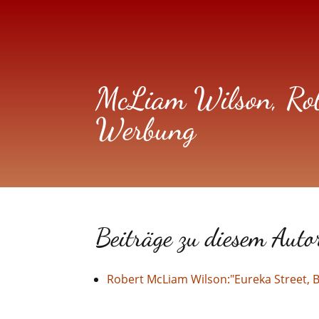
McLiam Wilson, Rob
Werbung
Beiträge zu diesem Auto
Robert McLiam Wilson:"Eureka Street, Be