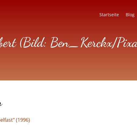
Startseite
Blog
ert (Bild: Ben_Kerckx/Pixab
r
lfast" (1996)