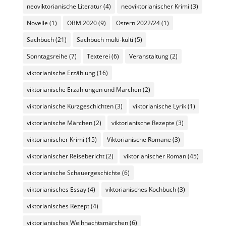
neoviktorianische Literatur
(4)
neoviktorianischer Krimi
(3)
Novelle
(1)
OBM 2020
(9)
Ostern 2022/24
(1)
Sachbuch
(21)
Sachbuch multi-kulti
(5)
Sonntagsreihe
(7)
Texterei
(6)
Veranstaltung
(2)
viktorianische Erzählung
(16)
viktorianische Erzählungen und Märchen
(2)
viktorianische Kurzgeschichten
(3)
viktorianische Lyrik
(1)
viktorianische Märchen
(2)
viktorianische Rezepte
(3)
viktorianischer Krimi
(15)
Viktorianische Romane
(3)
viktorianischer Reisebericht
(2)
viktorianischer Roman
(45)
viktorianische Schauergeschichte
(6)
viktorianisches Essay
(4)
viktorianisches Kochbuch
(3)
viktorianisches Rezept
(4)
viktorianisches Weihnachtsmärchen
(6)