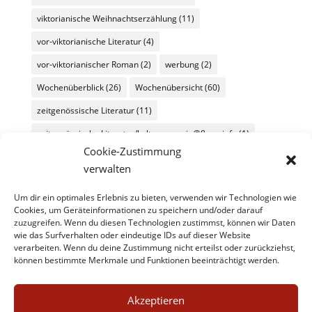
viktorianische Weihnachtserzählung
(11)
vor-viktorianische Literatur
(4)
vor-viktorianischer Roman
(2)
werbung
(2)
Wochenüberblick
(26)
Wochenübersicht
(60)
zeitgenössische Literatur
(11)
zeitgenössische Literatur/kulturmagazin@8ung.info
(1)
Cookie-Zustimmung
Zitat
(45)
verwalten
Um dir ein optimales Erlebnis zu bieten, verwenden wir Technologien wie
Cookies, um Geräteinformationen zu speichern und/oder darauf
zuzugreifen. Wenn du diesen Technologien zustimmst, können wir Daten
wie das Surfverhalten oder eindeutige IDs auf dieser Website
verarbeiten. Wenn du deine Zustimmung nicht erteilst oder zurückziehst,
können bestimmte Merkmale und Funktionen beeinträchtigt werden.
Impressum
Datenschutz
Kontakt
Werbe- und Affiliate-Links
Akzeptieren
Cookie-Richtlinie (EU)