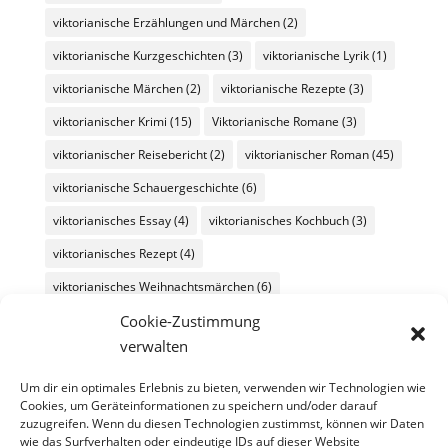
viktorianische Erzählungen und Märchen
(2)
viktorianische Kurzgeschichten
(3)
viktorianische Lyrik
(1)
viktorianische Märchen
(2)
viktorianische Rezepte
(3)
viktorianischer Krimi
(15)
Viktorianische Romane
(3)
viktorianischer Reisebericht
(2)
viktorianischer Roman
(45)
viktorianische Schauergeschichte
(6)
viktorianisches Essay
(4)
viktorianisches Kochbuch
(3)
viktorianisches Rezept
(4)
viktorianisches Weihnachtsmärchen
(6)
viktorianische Weihnachtserzählung
(11)
Cookie-Zustimmung
verwalten
vor-viktorianische Literatur
(4)
vor-viktorianischer Roman
(2)
werbung
(2)
Um dir ein optimales Erlebnis zu bieten, verwenden wir Technologien wie
Cookies, um Geräteinformationen zu speichern und/oder darauf
Wochenüberblick
(26)
Wochenübersicht
(60)
zuzugreifen. Wenn du diesen Technologien zustimmst, können wir Daten
wie das Surfverhalten oder eindeutige IDs auf dieser Website