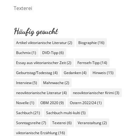
Texterei
Häufig gesucht
Artikel viktorianische Literatur
(2)
Biographie
(16)
Buchmix
(1)
DVD-Tipp
(6)
Essay aus viktorianischer Zeit
(2)
Fernseh-Tipp
(14)
Geburtstag/Todestag
(4)
Gedanken
(4)
Hinweis
(15)
Interview
(5)
Mahnwache
(2)
neoviktorianische Literatur
(4)
neoviktorianischer Krimi
(3)
Novelle
(1)
OBM 2020
(9)
Ostern 2022/24
(1)
Sachbuch
(21)
Sachbuch multi-kulti
(5)
Sonntagsreihe
(7)
Texterei
(6)
Veranstaltung
(2)
viktorianische Erzählung
(16)