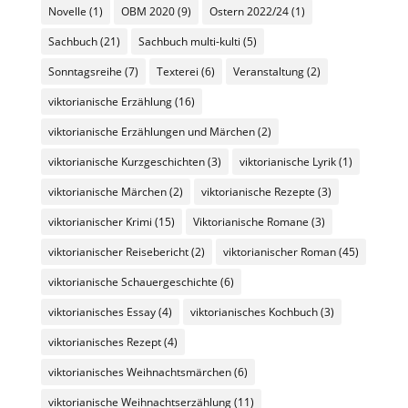
Novelle
(1)
OBM 2020
(9)
Ostern 2022/24
(1)
Sachbuch
(21)
Sachbuch multi-kulti
(5)
Sonntagsreihe
(7)
Texterei
(6)
Veranstaltung
(2)
viktorianische Erzählung
(16)
viktorianische Erzählungen und Märchen
(2)
viktorianische Kurzgeschichten
(3)
viktorianische Lyrik
(1)
viktorianische Märchen
(2)
viktorianische Rezepte
(3)
viktorianischer Krimi
(15)
Viktorianische Romane
(3)
viktorianischer Reisebericht
(2)
viktorianischer Roman
(45)
viktorianische Schauergeschichte
(6)
viktorianisches Essay
(4)
viktorianisches Kochbuch
(3)
viktorianisches Rezept
(4)
viktorianisches Weihnachtsmärchen
(6)
viktorianische Weihnachtserzählung
(11)