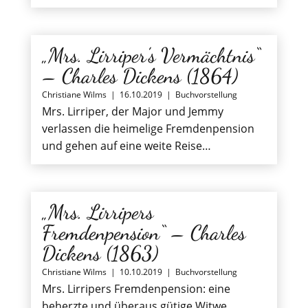
„Mrs. Lirriper’s Vermächtnis“
– Charles Dickens (1864)
Christiane Wilms
|
16.10.2019
|
Buchvorstellung
Mrs. Lirriper, der Major und Jemmy
verlassen die heimelige Fremdenpension
und gehen auf eine weite Reise…
„Mrs. Lirripers
Fremdenpension“ – Charles
Dickens (1863)
Christiane Wilms
|
10.10.2019
|
Buchvorstellung
Mrs. Lirripers Fremdenpension: eine
beherzte und überaus gütige Witwe