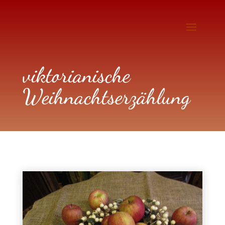
viktorianische
Weihnachtserzählung