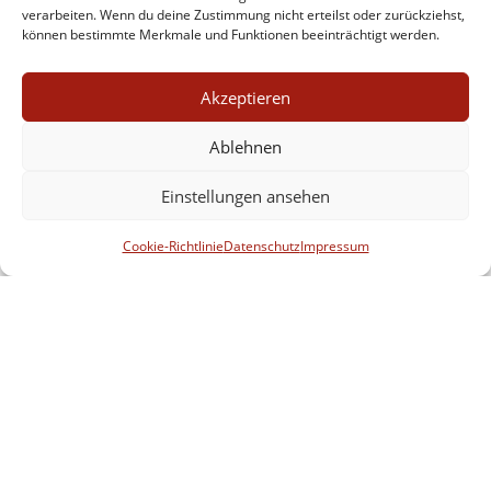
viktorianisches Weihnachtsmärchen
(6)
verarbeiten. Wenn du deine Zustimmung nicht erteilst oder zurückziehst,
können bestimmte Merkmale und Funktionen beeinträchtigt werden.
viktorianische Weihnachtserzählung
(11)
vor-viktorianische Literatur
(4)
Akzeptieren
vor-viktorianischer Roman
(2)
werbung
(2)
Ablehnen
Wochenüberblick
(26)
Wochenübersicht
(60)
zeitgenössische Literatur
(11)
Einstellungen ansehen
zeitgenössische Literatur/kulturmagazin@8ung.info
(1)
Cookie-Richtlinie
Datenschutz
Impressum
Zitat
(45)
Impressum
Datenschutz
Kontakt
Werbe- und Affiliate-Links