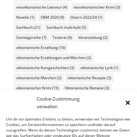
neoviktorianische Literatur
(4)
neoviktorianischer Krimi
(3)
Novelle
(1)
OBM 2020
(9)
Ostern 2022/24
(1)
Sachbuch
(21)
Sachbuch multi-kulti
(5)
Sonntagsreihe
(7)
Texterei
(6)
Veranstaltung
(2)
viktorianische Erzählung
(16)
viktorianische Erzählungen und Märchen
(2)
viktorianische Kurzgeschichten
(3)
viktorianische Lyrik
(1)
viktorianische Märchen
(2)
viktorianische Rezepte
(3)
viktorianischer Krimi
(15)
Viktorianische Romane
(3)
viktorianischer Reisebericht
(2)
viktorianischer Roman
(45)
Cookie-Zustimmung
verwalten
viktorianische Schauergeschichte
(6)
viktorianisches Essay
(4)
viktorianisches Kochbuch
(3)
Um dir ein optimales Erlebnis zu bieten, verwenden wir Technologien wie
Cookies, um Geräteinformationen zu speichern und/oder darauf
viktorianisches Rezept
(4)
zuzugreifen. Wenn du diesen Technologien zustimmst, können wir Daten
wie das Surfverhalten oder eindeutige IDs auf dieser Website