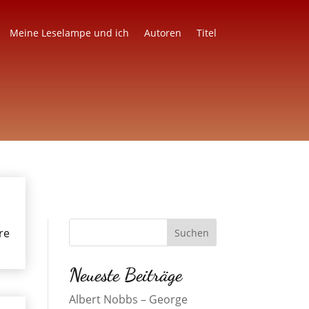
Meine Leselampe und ich
Autoren
Titel
re
Neueste Beiträge
Albert Nobbs – George