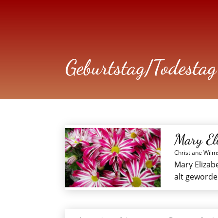
Geburtstag/Todestag
Mary El
Christiane Wilm
Mary Elizab
alt geworde