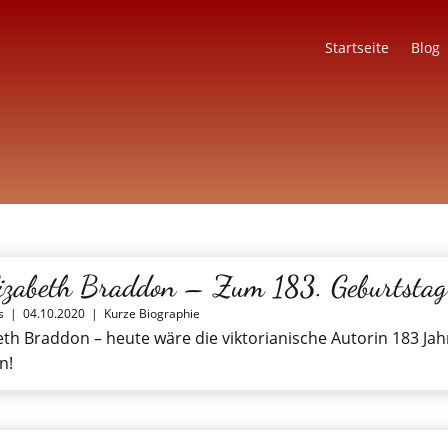
Startseite
Blog
izabeth Braddon – Zum 183. Geburtstag
s
|
04.10.2020
|
Kurze Biographie
eth Braddon – heute wäre die viktorianische Autorin 183 Jah
n!