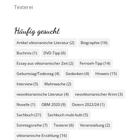
Texterei
Häufig gesucht
Artikel viktorianische Literatur
(2)
Biographie
(16)
Buchmix
(1)
DVD-Tipp
(6)
Essay aus viktorianischer Zeit
(2)
Fernseh-Tipp
(14)
Geburtstag/Todestag
(4)
Gedanken
(4)
Hinweis
(15)
Interview
(5)
Mahnwache
(2)
neoviktorianische Literatur
(4)
neoviktorianischer Krimi
(3)
Novelle
(1)
OBM 2020
(9)
Ostern 2022/24
(1)
Sachbuch
(21)
Sachbuch multi-kulti
(5)
Sonntagsreihe
(7)
Texterei
(6)
Veranstaltung
(2)
viktorianische Erzählung
(16)