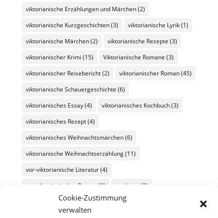
viktorianische Erzählungen und Märchen
(2)
viktorianische Kurzgeschichten
(3)
viktorianische Lyrik
(1)
viktorianische Märchen
(2)
viktorianische Rezepte
(3)
viktorianischer Krimi
(15)
Viktorianische Romane
(3)
viktorianischer Reisebericht
(2)
viktorianischer Roman
(45)
viktorianische Schauergeschichte
(6)
viktorianisches Essay
(4)
viktorianisches Kochbuch
(3)
viktorianisches Rezept
(4)
viktorianisches Weihnachtsmärchen
(6)
viktorianische Weihnachtserzählung
(11)
vor-viktorianische Literatur
(4)
vor-viktorianischer Roman
(2)
werbung
(2)
Cookie-Zustimmung
Wochenüberblick
(26)
Wochenübersicht
(60)
verwalten
zeitgenössische Literatur
(11)