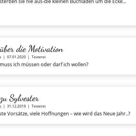
 sterben sie nie aus-die kleinen Buchladen um die Ecke…
 über die Motivation
s
|
07.01.2020
|
Texterei
 muss ich müssen oder darf ich wollen?
 zu Sylvester
s
|
31.12.2019
|
Texterei
ute Vorsätze, viele Hoffnungen – wie wird das Neue Jahr..?