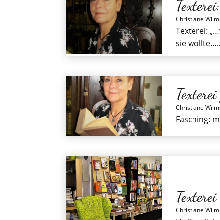
Texterei
Christiane Wilm
Texterei: „…
sie wollte….
Texterei
Christiane Wilm
Fasching: me
Texterei
Christiane Wilm