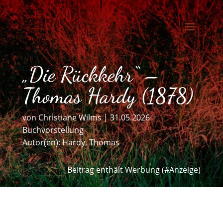
„Die Rückkehr“ –
Thomas Hardy (1878)
von
Christiane Wilms
|
31.05.2026
|
Buchvorstellung
Autor(en):
Hardy, Thomas
Beitrag enthält Werbung (#Anzeige)