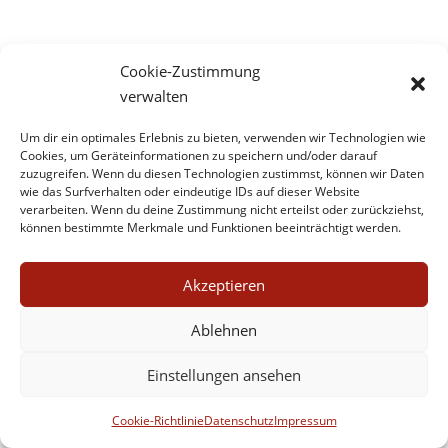
Häufig gesucht
Cookie-Zustimmung
verwalten
Artikel viktorianische Literatur
(2)
Biographie
(16)
Buchmix
(1)
DVD-Tipp
(6)
Um dir ein optimales Erlebnis zu bieten, verwenden wir Technologien wie
Cookies, um Geräteinformationen zu speichern und/oder darauf
Essay aus viktorianischer Zeit
(2)
Fernseh-Tipp
(14)
zuzugreifen. Wenn du diesen Technologien zustimmst, können wir Daten
wie das Surfverhalten oder eindeutige IDs auf dieser Website
Geburtstag/Todestag
(4)
Gedanken
(4)
Hinweis
(15)
verarbeiten. Wenn du deine Zustimmung nicht erteilst oder zurückziehst,
können bestimmte Merkmale und Funktionen beeinträchtigt werden.
Interview
(5)
Mahnwache
(2)
neoviktorianische Literatur
(4)
neoviktorianischer Krimi
(3)
Akzeptieren
Novelle
(1)
OBM 2020
(9)
Ostern 2022/24
(1)
Ablehnen
Sachbuch
(21)
Sachbuch multi-kulti
(5)
Sonntagsreihe
(7)
Texterei
(6)
Veranstaltung
(2)
Einstellungen ansehen
viktorianische Erzählung
(16)
Cookie-Richtlinie
Datenschutz
Impressum
viktorianische Erzählungen und Märchen
(2)