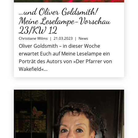
…und Oliver Goldsmith!
Meine Leselampe-Vorschau
23/KW 12
Christiane Wilms
|
21.03.2023
|
News
Oliver Goldsmith – in dieser Woche
erwartet Euch auf Meine Leselampe ein
Porträt des Autors von »Der Pfarrer von
Wakefield«…