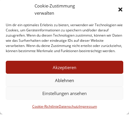
Fernseh-Tipp
Cookie-Zustimmung
Interview
verwalten
Kurze Biographie
Um dir ein optimales Erlebnis zu bieten, verwenden wir Technologien wie
News
Cookies, um Geräteinformationen zu speichern und/oder darauf
zuzugreifen. Wenn du diesen Technologien zustimmst, können wir Daten
Texterei
wie das Surfverhalten oder eindeutige IDs auf dieser Website
verarbeiten. Wenn du deine Zustimmung nicht erteilst oder zurückziehst,
können bestimmte Merkmale und Funktionen beeinträchtigt werden.
Häufig gesucht
Akzeptieren
Artikel viktorianische Literatur
(2)
Biographie
(16)
Ablehnen
Buchmix
(1)
DVD-Tipp
(6)
Essay aus viktorianischer Zeit
(2)
Fernseh-Tipp
(14)
Einstellungen ansehen
Geburtstag/Todestag
(4)
Gedanken
(4)
Hinweis
(15)
Cookie-Richtlinie
Datenschutz
Impressum
Interview
(5)
Mahnwache
(2)
neoviktorianische Literatur
(4)
neoviktorianischer Krimi
(3)