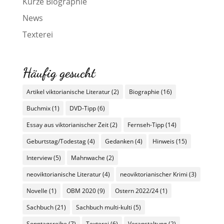
Kurze Biographie
News
Texterei
Häufig gesucht
Artikel viktorianische Literatur
(2)
Biographie
(16)
Buchmix
(1)
DVD-Tipp
(6)
Essay aus viktorianischer Zeit
(2)
Fernseh-Tipp
(14)
Geburtstag/Todestag
(4)
Gedanken
(4)
Hinweis
(15)
Interview
(5)
Mahnwache
(2)
neoviktorianische Literatur
(4)
neoviktorianischer Krimi
(3)
Novelle
(1)
OBM 2020
(9)
Ostern 2022/24
(1)
Sachbuch
(21)
Sachbuch multi-kulti
(5)
Sonntagsreihe
(7)
Texterei
(6)
Veranstaltung
(2)