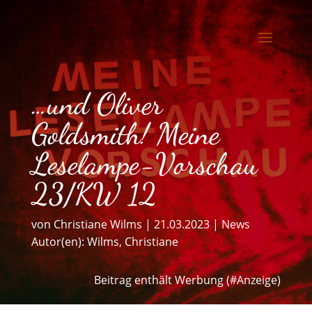
…und Oliver
Goldsmith! Meine
Leselampe-Vorschau
23/KW 12
von
Christiane Wilms
|
21.03.2023
|
News
Autor(en):
Wilms, Christiane
Beitrag enthält Werbung (#Anzeige)