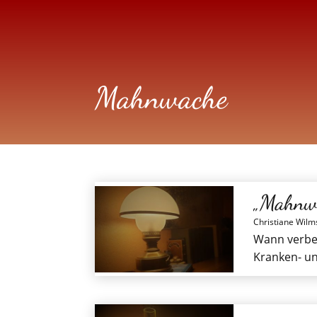
Mahnwache
„Mahnw
Christiane Wilm
Wann verbes
Kranken- un