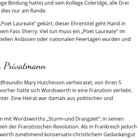
ge Bindung hatte) und sein Kollege Coleridge, alle Drei
… dies nur am Rande.
et Laureate“ gekürt, dieser Ehrentitel geht Hand in
nem Fass Sherry. Viel tun muss ein „Poet Laureate“ im
iziellen Anlässen oder nationalen Feiertagen wurden und
r Privatmann
dfreundin Mary Hutchinson verheiratet, von ihren 5
 vorher hatte sich Wordsworth in eine Französin verliebt,
ter. Eine Heirat war damals aus politischen und
en mit Wordsworths „Sturm-und Drangzeit“: in seinen
een der Französischen Revolution. Als in Frankreich jedoch
dsworth zunehmend konservativ-christlichem Gedankengut