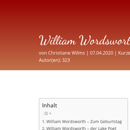
William Wordswort
von
Christiane Wilms
|
07.04.2020
|
Kurze
Autor(en): 323
Inhalt
William Wordsworth – Zum Geburtstag
William Wordsworth – der Lake Poet