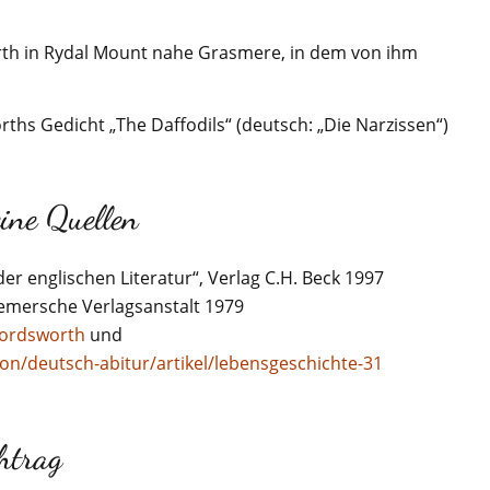
rth in Rydal Mount nahe Grasmere, in dem von ihm
worths Gedicht „The Daffodils“ (deutsch: „Die Narzissen“)
ne Quellen
der englischen Literatur“, Verlag C.H. Beck 1997
oemersche Verlagsanstalt 1979
_Wordsworth
und
kon/deutsch-abitur/artikel/lebensgeschichte-31
htrag