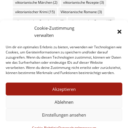
viktorianische Märchen
(2)
viktorianische Rezepte
(3)
viktorianischer Krimi
(15)
Viktorianische Romane
(3)
viktorianischer Reisebericht
(2)
viktorianischer Roman
(45)
Cookie-Zustimmung
viktorianische Schauergeschichte
(6)
verwalten
viktorianisches Essay
(4)
viktorianisches Kochbuch
(3)
Um dir ein optimales Erlebnis zu bieten, verwenden wir Technologien wie
viktorianisches Rezept
(4)
Cookies, um Geräteinformationen zu speichern und/oder darauf
zuzugreifen. Wenn du diesen Technologien zustimmst, können wir Daten
viktorianisches Weihnachtsmärchen
(6)
wie das Surfverhalten oder eindeutige IDs auf dieser Website
verarbeiten. Wenn du deine Zustimmung nicht erteilst oder zurückziehst,
viktorianische Weihnachtserzählung
(11)
können bestimmte Merkmale und Funktionen beeinträchtigt werden.
vor-viktorianische Literatur
(4)
vor-viktorianischer Roman
(2)
werbung
(2)
Akzeptieren
Wochenüberblick
(26)
Wochenübersicht
(60)
Ablehnen
zeitgenössische Literatur
(11)
Einstellungen ansehen
zeitgenössische Literatur/kulturmagazin@8ung.info
(1)
Zitat
(45)
Cookie-Richtlinie
Datenschutz
Impressum