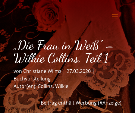
„Die Frau in Weiß“ –
Wilkie Collins, Teil 1
von
Christiane Wilms
|
27.03.2020
|
Buchvorstellung
Autor(en):
Collins, Wilkie
Beitrag enthält Werbung (#Anzeige)