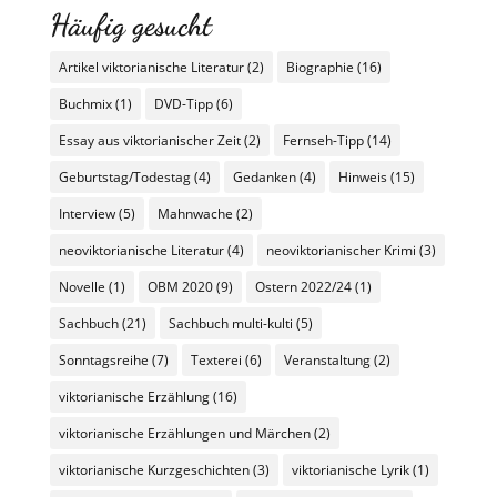
Häufig gesucht
Artikel viktorianische Literatur
(2)
Biographie
(16)
Buchmix
(1)
DVD-Tipp
(6)
Essay aus viktorianischer Zeit
(2)
Fernseh-Tipp
(14)
Geburtstag/Todestag
(4)
Gedanken
(4)
Hinweis
(15)
Interview
(5)
Mahnwache
(2)
neoviktorianische Literatur
(4)
neoviktorianischer Krimi
(3)
Novelle
(1)
OBM 2020
(9)
Ostern 2022/24
(1)
Sachbuch
(21)
Sachbuch multi-kulti
(5)
Sonntagsreihe
(7)
Texterei
(6)
Veranstaltung
(2)
viktorianische Erzählung
(16)
viktorianische Erzählungen und Märchen
(2)
viktorianische Kurzgeschichten
(3)
viktorianische Lyrik
(1)