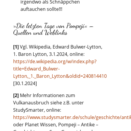
irgendwo als Schnäppchen
auftauchen sollte!!!
»Die letzten Tage von Pompeji« –
Quellen und Weblinks
[1]
Vgl. Wikipedia, Edward Bulwer-Lytton,
1. Baron Lytton, 3.1.2024, online:
https://de.wikipedia.org/w/index.php?
title=Edward_Bulwer-
Lytton,_1._Baron_Lytton&oldid=240814410
[30.1.2024]
[2]
Mehr Informationen zum
Vulkanausbruch siehe z.B. unter
StudySmarter, online:
https://www.studysmarter.de/schule/geschichte/anti
oder Planet Wissen, Pompeji – Antike –