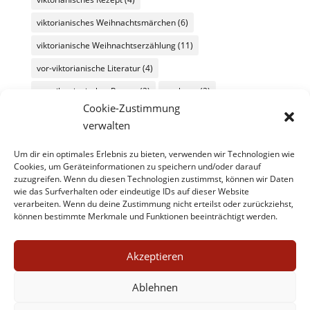
viktorianisches Weihnachtsmärchen
(6)
viktorianische Weihnachtserzählung
(11)
vor-viktorianische Literatur
(4)
vor-viktorianischer Roman
(2)
werbung
(2)
Cookie-Zustimmung
Wochenüberblick
(26)
Wochenübersicht
(60)
verwalten
zeitgenössische Literatur
(11)
Um dir ein optimales Erlebnis zu bieten, verwenden wir Technologien wie
zeitgenössische Literatur/kulturmagazin@8ung.info
(1)
Cookies, um Geräteinformationen zu speichern und/oder darauf
zuzugreifen. Wenn du diesen Technologien zustimmst, können wir Daten
Zitat
(45)
wie das Surfverhalten oder eindeutige IDs auf dieser Website
verarbeiten. Wenn du deine Zustimmung nicht erteilst oder zurückziehst,
können bestimmte Merkmale und Funktionen beeinträchtigt werden.
Akzeptieren
Ablehnen
Impressum
Datenschutz
Kontakt