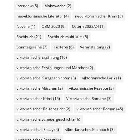
Interview
(5)
Mahnwache
(2)
neoviktorianische Literatur
(4)
neoviktorianischer Krimi
(3)
Novelle
(1)
OBM 2020
(9)
Ostern 2022/24
(1)
Sachbuch
(21)
Sachbuch multi-kulti
(5)
Sonntagsreihe
(7)
Texterei
(6)
Veranstaltung
(2)
viktorianische Erzählung
(16)
viktorianische Erzählungen und Märchen
(2)
viktorianische Kurzgeschichten
(3)
viktorianische Lyrik
(1)
viktorianische Märchen
(2)
viktorianische Rezepte
(3)
viktorianischer Krimi
(15)
Viktorianische Romane
(3)
viktorianischer Reisebericht
(2)
viktorianischer Roman
(45)
viktorianische Schauergeschichte
(6)
viktorianisches Essay
(4)
viktorianisches Kochbuch
(3)
viktorianisches Rezept
(4)