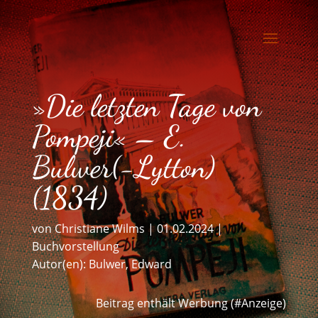
»Die letzten Tage von
Pompeji« – E.
Bulwer(-Lytton)
(1834)
von
Christiane Wilms
|
01.02.2024
|
Buchvorstellung
Autor(en):
Bulwer, Edward
Beitrag enthält Werbung (#Anzeige)