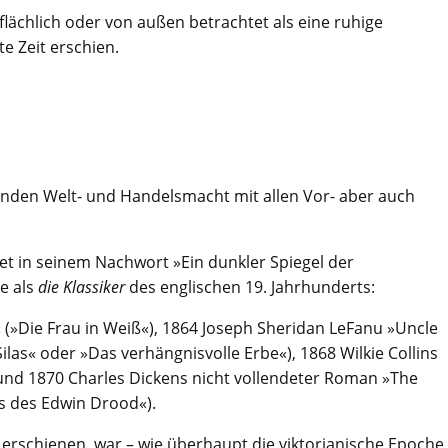
flächlich oder von außen betrachtet als eine ruhige
e Zeit erschien.
enden Welt- und Handelsmacht mit allen Vor- aber auch
hnet in seinem Nachwort »Ein dunkler Spiegel der
e als
die Klassiker
des englischen 19. Jahrhunderts:
 (»Die Frau in Weiß«), 1864 Joseph Sheridan LeFanu »Uncle
ilas« oder »Das verhängnisvolle Erbe«), 1868 Wilkie Collins
d 1870 Charles Dickens nicht vollendeter Roman »The
s des Edwin Drood«).
 erschienen, war – wie überhaupt die viktorianische Epoche