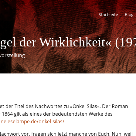
Startseite
Blog
gel der Wirklichkeit« (19
vorstellung
utet der Titel des Nachwortes zu »Onkel Silas«. Der Roman
 1864 gilt als eines der bedeutendsten Werke des
neleselampe.de/onkel-silas/
.
 Nachwort vor, fragen sich jetzt manche von Euch. Nun, weil