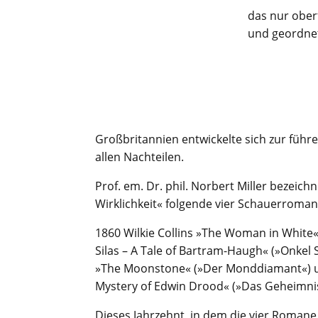
das nur ober
und geordnet
Großbritannien entwickelte sich zur führ
allen Nachteilen.
Prof. em. Dr. phil. Norbert Miller bezeic
Wirklichkeit« folgende vier Schauerroman
1860 Wilkie Collins »The Woman in White«
Silas – A Tale of Bartram-Haugh« (»Onkel S
»The Moonstone« (»Der Monddiamant«) un
Mystery of Edwin Drood« (»Das Geheimni
Dieses Jahrzehnt, in dem die vier Romane