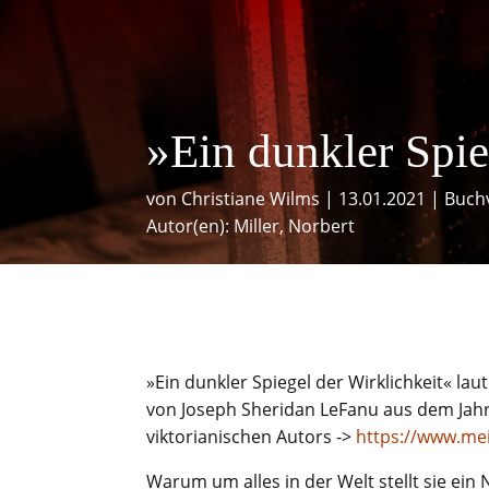
»Ein dunkler Spie
von
Christiane Wilms
|
13.01.2021
|
Buch
Autor(en):
Miller, Norbert
»Ein dunkler Spiegel der Wirklichkeit« la
von Joseph Sheridan LeFanu aus dem Jahr
viktorianischen Autors ->
https://www.mei
Warum um alles in der Welt stellt sie ein