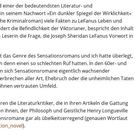
nd einer der bedeutendsten Literatur- und
 in seinem Nachwort »Ein dunkler Spiegel der Wirklichkeit«
che Kriminalroman) viele Fakten zu LeFanus Leben und
ldert die Befindlichkeit der Viktorianer, bespricht den Inhalt
 Leserin die Frage, die Joseph Sheridan LeFanus Vorwort in
t das Genre des Sensationsromans und ich hatte überlegt,
n denn einen so schlechten Ruf hatten. In den 60er- und
ten sich Sensationsromane eigentlich wachsender
 Verbrechen aller Art, Ehebruch oder die unheimlichen Taten
 ihnen vertrauten Umfeld.
en die Literaturkritiker, die in ihren Artikeln die Gattung
n ihnen, der Philosoph und Geistliche Henry Longueville
ionsromane gar als übelkeitserregend (genauen Wortlaut
ation_novel
).