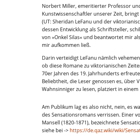
Norbert Miller, emeritierter Professor u
Kunstwissenschaftler unserer Zeit, bringt
(UT: Sheridan LeFanu und der viktorianis
dessen Entwicklung als Schriftsteller, schi
von »Onkel Silas« und beantwortet mir als
mir aufkommen ließ.
Darin verteidigt LeFanu nämlich vehemen
ob diese Romane zu viktorianischen Zeite
70er Jahren des 19. Jahrhunderts erfreu
Beliebtheit, die Leser genossen es, über
Wahnsinniger zu lesen, platziert in einem
Am Publikum lag es also nicht, nein, es war
des Sensationsromans verrissen. Einer vo
Mansell (1820-1871), bezeichnete Sensat
siehe bei ->
https://de.qaz.wiki/wiki/Sens