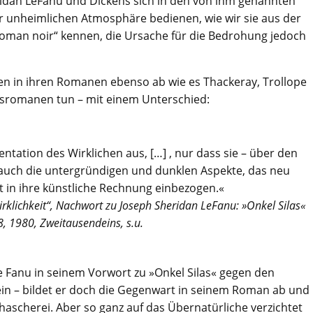
heridan LeFanu und Dickens sich in den von ihm genannten
er unheimlichen Atmosphäre bedienen, wie wir sie aus der
roman noir“ kennen, die Ursache für die Bedrohung jedoch
eben in ihren Romanen ebenso ab wie es Thackeray, Trollope
aftsromanen tun – mit einem Unterschied:
ntation des Wirklichen aus, […] , nur dass sie – über den
auch die untergründigen und dunklen Aspekte, das neu
it in ihre künstliche Rechnung einbezogen.«
Wirklichkeit“, Nachwort zu Joseph Sheridan LeFanu: »Onkel Silas«
8, 1980, Zweitausendeins, s.u.
e Fanu in seinem Vorwort zu »Onkel Silas« gegen den
sein – bildet er doch die Gegenwart in seinem Roman ab und
hascherei. Aber so ganz auf das Übernatürliche verzichtet