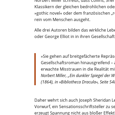
Norbert Miller schreibt, dass Collins, S
Klassikern der gleichen bedrohlichen od
»gothic novel« oder dem französischen „
rein vom Menschen ausgeht.
Alle drei Autoren bilden das wirkliche L
oder George Elliot in in ihren Gesellsch
»Sie gehen auf breitgefächerte Repräse
Gesellschaftsroman hinausgreifend – 
erwachte Misstrauen in die Realität m
Norbert Miller, „Ein dunkler Spiegel der 
(1864), in »Bibliotheca Dracula«, Seite 54
Daher wehrt sich auch Joseph Sheridan L
Vorwurf, ein Sensationsschriftsteller zu 
erzeugt Spannung nicht aus bloßer Effekt