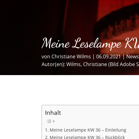
Meine Leselampe K
von
Christiane Wilms
|
06.09.2021
|
New
Autor(en):
Wilms, Christiane (Bild Adobe S
Inhalt
Meine Leselampe KW 36 – Einleitung
Meine Leselampe KW 36 – Rückblick