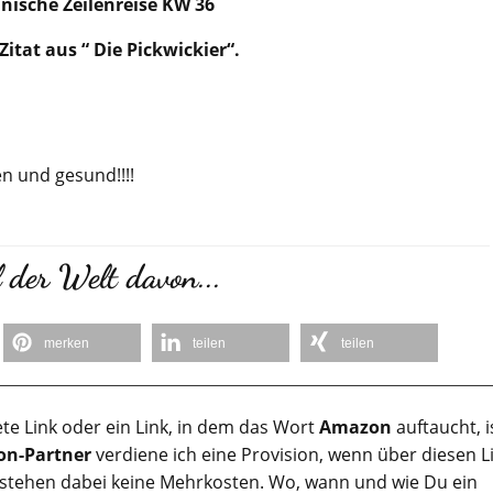
anische Zeilenreise KW 36
itat aus “ Die Pickwickier“.
en und gesund!!!!
 der Welt davon...
merken
teilen
teilen
te Link oder ein Link, in dem das Wort
Amazon
auftaucht, i
n-Partner
verdiene ich eine Provision, wenn über diesen L
tstehen dabei keine Mehrkosten. Wo, wann und wie Du ein