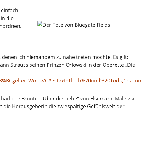
s einfach
in die
einordnen.
t denen ich niemandem zu nahe treten möchte. Es gilt:
ann Strauss seinen Prinzen Orlowski in der Operette „Die
gefl%C3%BCgelter_Worte/C#:~:text=Fluch%20und%20Tod!-
arlotte Brontë – Über die Liebe“ von Elsemarie Maletzke
t die Herausgeberin die zwiespältige Gefühlswelt der