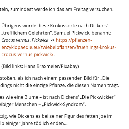
teln, zumindest werde ich das am Freitag versuchen.
Übrigens wurde diese Krokussorte nach Dickens‘
„trefflichem Gelehrten“, Samuel Pickwick, benannt:
Crocus vernus ‚Pickwick
‚ ->
https://pflanzen-
enzyklopaedie.eu/zwiebelpflanzen/fruehlings-krokus-
crocus-vernus-pickwick/
.
(Bild links: Hans Braxmeier/Pixabay)
estoßen, als ich nach einem passenden Bild für „Die
erdings nicht die einzige Pflanze, die diesen Namen trägt.
s wie eine Blume – ist nach Dickens‘ „Die Pickwickier“
leibiger Menschen = „Pickwick-Syndrom“.
zig, wie Dickens es bei seiner Figur des fetten Joe im
b einiger Jahre tödlich enden…