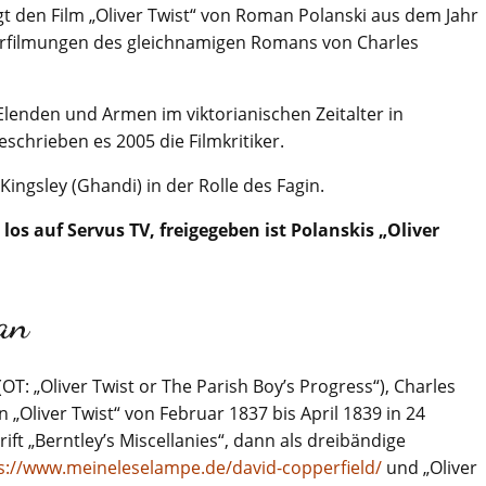
gt den Film „Oliver Twist“ von Roman Polanski aus dem Jahr
Verfilmungen des gleichnamigen Romans von Charles
Elenden und Armen im viktorianischen Zeitalter in
schrieben es 2005 die Filmkritiker.
 Kingsley (Ghandi) in der Rolle des Fagin.
los auf Servus TV, freigegeben ist Polanskis „Oliver
an
(OT: „Oliver Twist or The Parish Boy’s Progress“), Charles
„Oliver Twist“ von Februar 1837 bis April 1839 in 24
ift „Berntley’s Miscellanies“, dann als dreibändige
s://www.meineleselampe.de/david-copperfield/
und „Oliver