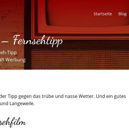
Startseite
Blog
 – Fernsehtipp
seh-Tipp
hält Werbung
der Tipp gegen das trübe und nasse Wetter. Und ein gutes
und Langeweile.
sehfilm