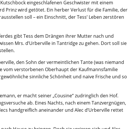
 Kutschbock eingeschlafenen Geschwister mit einem
rinz wird getötet. Ein herber Verlust für die Familie, der
rausstellen soll – ein Einschnitt, der Tess‘ Leben zerstören
ferdes gibt Tess dem Drängen ihrer Mutter nach und
issen Mrs. d’Urberville in Tantridge zu gehen. Dort soll sie
tellen.
Urberville, den Sohn der vermeintlichen Tante (was niemand
rde vom verstorbenen Oberhaupt der Kaufmannsfamilie
ßergewöhnliche sinnliche Schönheit und naive Frische und so
ebemann, er macht seiner „Cousine“ zudringlich den Hof.
ngsversuche ab. Eines Nachts, nach einem Tanzvergnügen,
lecs handgreiflich aneinander und Alec d’Urberville rettet
 nach Hause zu bringen. Doch sie verirren sich und Alec