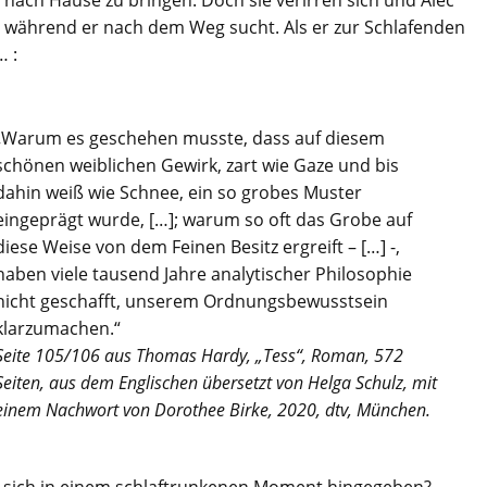
, während er nach dem Weg sucht. Als er zur Schlafenden
… :
„Warum es geschehen musste, dass auf diesem
schönen weiblichen Gewirk, zart wie Gaze und bis
dahin weiß wie Schnee, ein so grobes Muster
eingeprägt wurde, […]; warum so oft das Grobe auf
diese Weise von dem Feinen Besitz ergreift – […] -,
haben viele tausend Jahre analytischer Philosophie
nicht geschafft, unserem Ordnungsbewusstsein
klarzumachen.“
Seite 105/106 aus Thomas Hardy, „Tess“, Roman, 572
Seiten, aus dem Englischen übersetzt von Helga Schulz, mit
einem Nachwort von Dorothee Birke, 2020, dtv, München.
e sich in einem schlaftrunkenen Moment hingegeben?