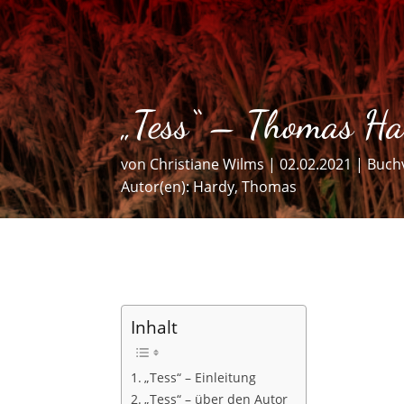
„Tess“ – Thomas Ha
von
Christiane Wilms
|
02.02.2021
|
Buch
Autor(en):
Hardy, Thomas
Inhalt
„Tess“ – Einleitung
„Tess“ – über den Autor