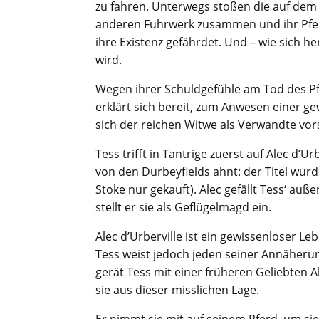
zu fahren. Unterwegs stoßen die auf dem
anderen Fuhrwerk zusammen und ihr Pferd P
ihre Existenz gefährdet. Und – wie sich he
wird.
Wegen ihrer Schuldgefühle am Tod des P
erklärt sich bereit, zum Anwesen einer gew
sich der reichen Witwe als Verwandte vors
Tess trifft in Tantrige zuerst auf Alec d’
von den Durbeyfields ahnt: der Titel wu
Stoke nur gekauft). Alec gefällt Tess‘ au
stellt er sie als Geflügelmagd ein.
Alec d’Urberville ist ein gewissenloser L
Tess weist jedoch jeden seiner Annäheru
gerät Tess mit einer früheren Geliebten A
sie aus dieser misslichen Lage.
Er nimmt sie mit auf seinem Pferd, um sie