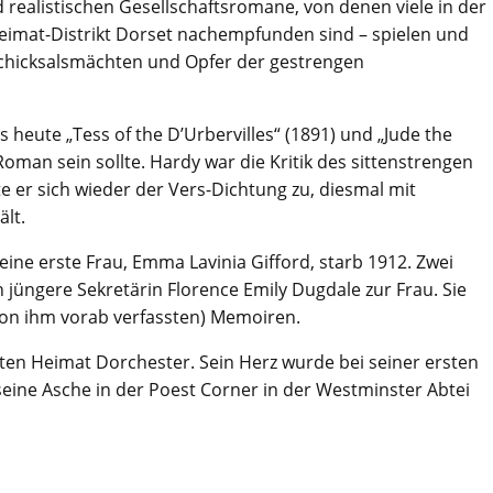
 realistischen Gesellschaftsromane, von denen viele in der
Heimat-Distrikt Dorset nachempfunden sind – spielen und
 Schicksalsmächten und Opfer der gestrengen
heute „Tess of the D’Urbervilles“ (1891) und „Jude the
Roman sein sollte. Hardy war die Kritik des sittenstrengen
e er sich wieder der Vers-Dichtung zu, diesmal mit
ält.
ine erste Frau, Emma Lavinia Gifford, starb 1912. Zwei
 jüngere Sekretärin Florence Emily Dugdale zur Frau. Sie
(von ihm vorab verfassten) Memoiren.
ten Heimat Dorchester. Sein Herz wurde bei seiner ersten
eine Asche in der Poest Corner in der Westminster Abtei