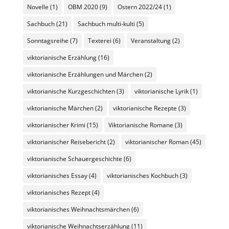
Novelle
(1)
OBM 2020
(9)
Ostern 2022/24
(1)
Sachbuch
(21)
Sachbuch multi-kulti
(5)
Sonntagsreihe
(7)
Texterei
(6)
Veranstaltung
(2)
viktorianische Erzählung
(16)
viktorianische Erzählungen und Märchen
(2)
viktorianische Kurzgeschichten
(3)
viktorianische Lyrik
(1)
viktorianische Märchen
(2)
viktorianische Rezepte
(3)
viktorianischer Krimi
(15)
Viktorianische Romane
(3)
viktorianischer Reisebericht
(2)
viktorianischer Roman
(45)
viktorianische Schauergeschichte
(6)
viktorianisches Essay
(4)
viktorianisches Kochbuch
(3)
viktorianisches Rezept
(4)
viktorianisches Weihnachtsmärchen
(6)
viktorianische Weihnachtserzählung
(11)