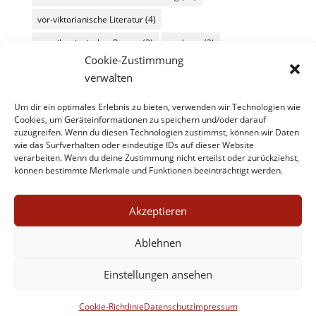
vor-viktorianische Literatur
(4)
vor-viktorianischer Roman
(2)
werbung
(2)
Cookie-Zustimmung
Wochenüberblick
(26)
Wochenübersicht
(60)
verwalten
zeitgenössische Literatur
(11)
Um dir ein optimales Erlebnis zu bieten, verwenden wir Technologien wie
zeitgenössische Literatur/kulturmagazin@8ung.info
(1)
Cookies, um Geräteinformationen zu speichern und/oder darauf
zuzugreifen. Wenn du diesen Technologien zustimmst, können wir Daten
Zitat
(45)
wie das Surfverhalten oder eindeutige IDs auf dieser Website
verarbeiten. Wenn du deine Zustimmung nicht erteilst oder zurückziehst,
können bestimmte Merkmale und Funktionen beeinträchtigt werden.
Akzeptieren
Ablehnen
Impressum
Datenschutz
Kontakt
Werbe- und Affiliate-Links
Einstellungen ansehen
Cookie-Richtlinie (EU)
Cookie-Richtlinie
Datenschutz
Impressum