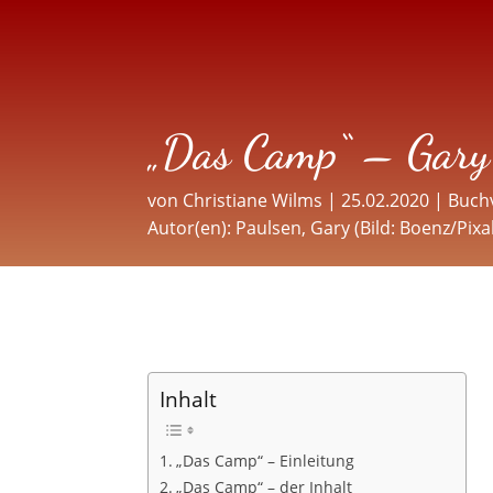
„Das Camp“ – Gary
von
Christiane Wilms
|
25.02.2020
|
Buch
Autor(en):
Paulsen, Gary (Bild: Boenz/Pix
Inhalt
„Das Camp“ – Einleitung
„Das Camp“ – der Inhalt