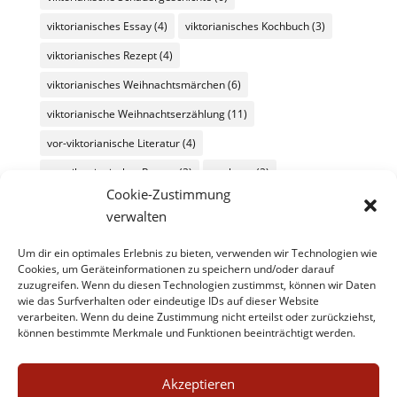
viktorianisches Essay
(4)
viktorianisches Kochbuch
(3)
viktorianisches Rezept
(4)
viktorianisches Weihnachtsmärchen
(6)
viktorianische Weihnachtserzählung
(11)
vor-viktorianische Literatur
(4)
vor-viktorianischer Roman
(2)
werbung
(2)
Cookie-Zustimmung
Wochenüberblick
(26)
Wochenübersicht
(60)
verwalten
zeitgenössische Literatur
(11)
Um dir ein optimales Erlebnis zu bieten, verwenden wir Technologien wie
zeitgenössische Literatur/kulturmagazin@8ung.info
(1)
Cookies, um Geräteinformationen zu speichern und/oder darauf
zuzugreifen. Wenn du diesen Technologien zustimmst, können wir Daten
Zitat
(45)
wie das Surfverhalten oder eindeutige IDs auf dieser Website
verarbeiten. Wenn du deine Zustimmung nicht erteilst oder zurückziehst,
können bestimmte Merkmale und Funktionen beeinträchtigt werden.
Akzeptieren