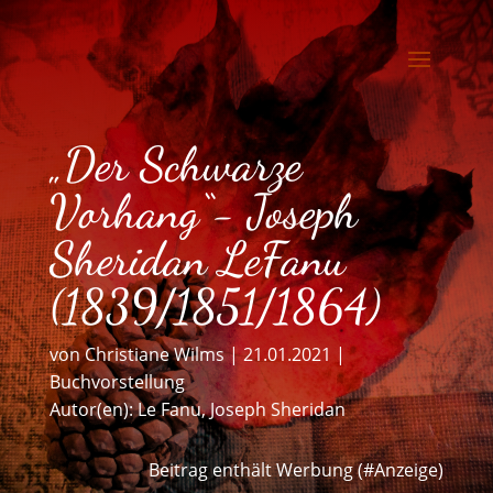
„Der Schwarze
Vorhang“- Joseph
Sheridan LeFanu
(1839/1851/1864)
von
Christiane Wilms
|
21.01.2021
|
Buchvorstellung
Autor(en):
Le Fanu, Joseph Sheridan
Beitrag enthält Werbung (#Anzeige)