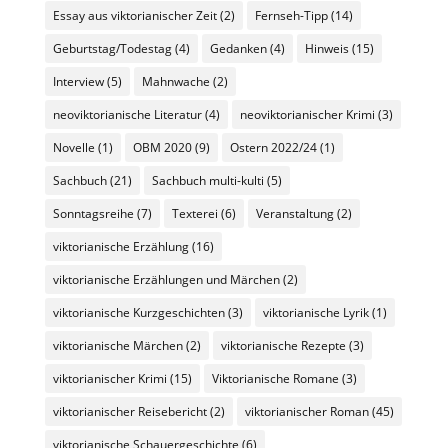
Essay aus viktorianischer Zeit
(2)
Fernseh-Tipp
(14)
Geburtstag/Todestag
(4)
Gedanken
(4)
Hinweis
(15)
Interview
(5)
Mahnwache
(2)
neoviktorianische Literatur
(4)
neoviktorianischer Krimi
(3)
Novelle
(1)
OBM 2020
(9)
Ostern 2022/24
(1)
Sachbuch
(21)
Sachbuch multi-kulti
(5)
Sonntagsreihe
(7)
Texterei
(6)
Veranstaltung
(2)
viktorianische Erzählung
(16)
viktorianische Erzählungen und Märchen
(2)
viktorianische Kurzgeschichten
(3)
viktorianische Lyrik
(1)
viktorianische Märchen
(2)
viktorianische Rezepte
(3)
viktorianischer Krimi
(15)
Viktorianische Romane
(3)
viktorianischer Reisebericht
(2)
viktorianischer Roman
(45)
viktorianische Schauergeschichte
(6)