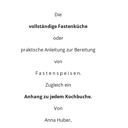
Die
vollständige Fastenküche
oder
praktische Anleitung zur Bereitung
von
F a s t e n s p e i s e n.
Zugleich ein
Anhang zu jedem Kochbuche.
Von
Anna Huber,