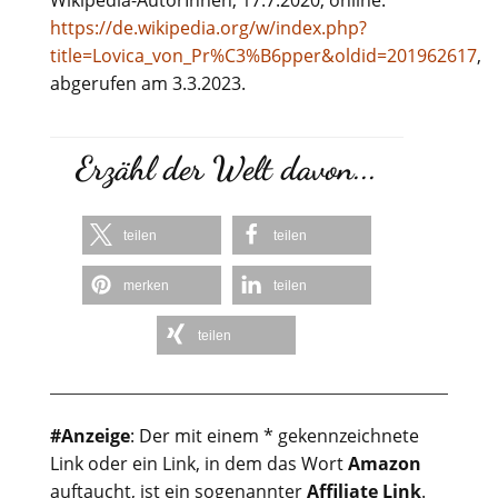
Wikipedia-AutorInnen, 17.7.2020, online:
https://de.wikipedia.org/w/index.php?
title=Lovica_von_Pr%C3%B6pper&oldid=201962617
,
abgerufen am 3.3.2023.
Erzähl der Welt davon...
teilen
teilen
merken
teilen
teilen
#Anzeige
: Der mit einem * gekennzeichnete
Link oder ein Link, in dem das Wort
Amazon
auftaucht, ist ein sogenannter
Affiliate Link
.