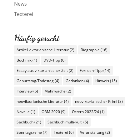
News
Texterei
Häufig gesucht
Artikel viktorianische Literatur
(2)
Biographie
(16)
Buchmix
(1)
DVD-Tipp
(6)
Essay aus viktorianischer Zeit
(2)
Fernseh-Tipp
(14)
Geburtstag/Todestag
(4)
Gedanken
(4)
Hinweis
(15)
Interview
(5)
Mahnwache
(2)
neoviktorianische Literatur
(4)
neoviktorianischer Krimi
(3)
Novelle
(1)
OBM 2020
(9)
Ostern 2022/24
(1)
Sachbuch
(21)
Sachbuch multi-kulti
(5)
Sonntagsreihe
(7)
Texterei
(6)
Veranstaltung
(2)