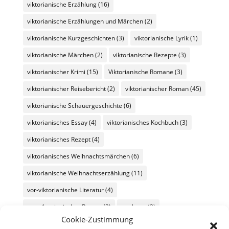
viktorianische Erzählung
(16)
viktorianische Erzählungen und Märchen
(2)
viktorianische Kurzgeschichten
(3)
viktorianische Lyrik
(1)
viktorianische Märchen
(2)
viktorianische Rezepte
(3)
viktorianischer Krimi
(15)
Viktorianische Romane
(3)
viktorianischer Reisebericht
(2)
viktorianischer Roman
(45)
viktorianische Schauergeschichte
(6)
viktorianisches Essay
(4)
viktorianisches Kochbuch
(3)
viktorianisches Rezept
(4)
viktorianisches Weihnachtsmärchen
(6)
viktorianische Weihnachtserzählung
(11)
vor-viktorianische Literatur
(4)
vor-viktorianischer Roman
(2)
werbung
(2)
Cookie-Zustimmung
Wochenüberblick
(26)
Wochenübersicht
(60)