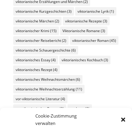
viktorianische Erzählungen und Märchen
(2)
viktorianische Kurzgeschichten
(3)
viktorianische Lyrik
(1)
viktorianische Märchen
(2)
viktorianische Rezepte
(3)
viktorianischer Krimi
(15)
Viktorianische Romane
(3)
viktorianischer Reisebericht
(2)
viktorianischer Roman
(45)
viktorianische Schauergeschichte
(6)
viktorianisches Essay
(4)
viktorianisches Kochbuch
(3)
viktorianisches Rezept
(4)
viktorianisches Weihnachtsmärchen
(6)
viktorianische Weihnachtserzählung
(11)
vor-viktorianische Literatur
(4)
vor-viktorianischer Roman
(2)
werbung
(2)
Cookie-Zustimmung
Wochenüberblick
(26)
Wochenübersicht
(60)
verwalten
zeitgenössische Literatur
(11)