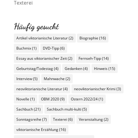
Texterei
Häufig gesucht
Artikel viktorianische Literatur
(2)
Biographie
(16)
Buchmix
(1)
DVD-Tipp
(6)
Essay aus viktorianischer Zeit
(2)
Fernseh-Tipp
(14)
Geburtstag/Todestag
(4)
Gedanken
(4)
Hinweis
(15)
Interview
(5)
Mahnwache
(2)
neoviktorianische Literatur
(4)
neoviktorianischer Krimi
(3)
Novelle
(1)
OBM 2020
(9)
Ostern 2022/24
(1)
Sachbuch
(21)
Sachbuch multi-kulti
(5)
Sonntagsreihe
(7)
Texterei
(6)
Veranstaltung
(2)
viktorianische Erzählung
(16)