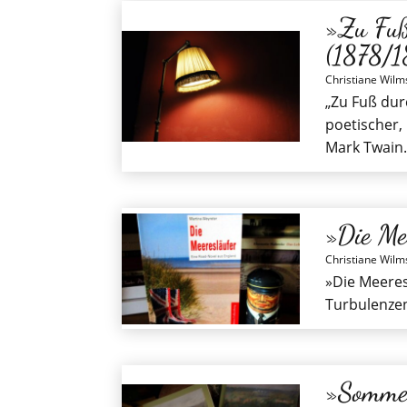
»Zu Fuß
(1878/
Christiane Wilm
„Zu Fuß dur
poetischer,
Mark Twain.
»Die Me
Christiane Wilm
»Die Meeres
Turbulenzen
»Sommer