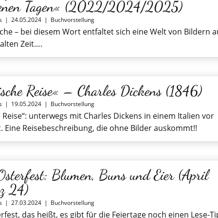
genen Tagen« (2022/2024/2025)
s
|
24.05.2024
|
Buchvorstellung
he – bei diesem Wort entfaltet sich eine Welt von Bildern a
alten Zeit….
ische Reise« – Charles Dickens (1846)
s
|
19.05.2024
|
Buchvorstellung
e Reise“: unterwegs mit Charles Dickens in einem Italien vor
t. Eine Reisebeschreibung, die ohne Bilder auskommt!!
Osterfest: Blumen, Buns und Eier (April
z 24)
s
|
27.03.2024
|
Buchvorstellung
fest, das heißt, es gibt für die Feiertage noch einen Lese-Ti