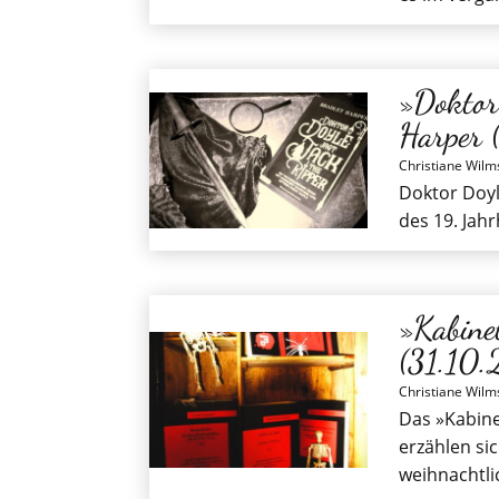
»Doktor
Harper
Christiane Wilm
Doktor Doyl
des 19. Jah
»Kabine
(31.10
Christiane Wilm
Das »Kabine
erzählen si
weihnachtl