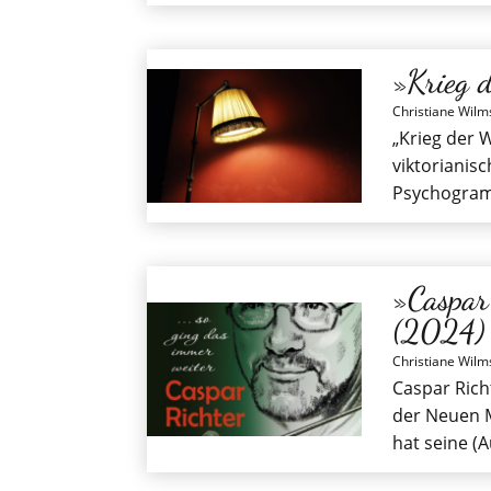
»Krieg 
Christiane Wilm
„Krieg der W
viktorianisc
Psychogram
»Caspar
(2024)
Christiane Wilm
Caspar Richt
der Neuen M
hat seine (A