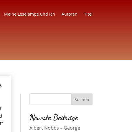
Meine Leselampe und ich
Autoren
Titel
g
t
d
Neueste Beiträge
t“
Albert Nobbs – George