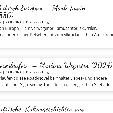
 durch Europa« – Mark Twain
1880)
s
|
24.06.2024
|
Buchvorstellung
ch Europa“ – ein verwegener , amüsanter, skurriler,
 nachdenklicher Reisebericht vom viktorianischen Amerikan
eresläufer« – Martina Weyreter (2024)
s
|
14.06.2024
|
Buchvorstellung
läufer«: diese Road-Novel beinhaltet Liebes- und andere
 auf einer Sightseeing-Tour durch die englischen Seebäder
frische: Kulturgeschichten aus