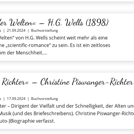
der Welten« – H.G. Wells (1898)
s
|
21.09.2024
|
Buchvorstellung
elten“ von H.G. Wells scheint weit mehr als eine
he „scientific-romance“ zu sein. Es ist ein zeitloses
m der Menschheit….
 Richter« – Christine Piswanger-Richter
s
|
17.09.2024
|
Buchvorstellung
er – Dirigent der Vielfalt und der Schnelligkeit, der Alten u
usik (und des Briefeschreibens). Christine Piswanger-Richt
uto-)Biographie verfasst.