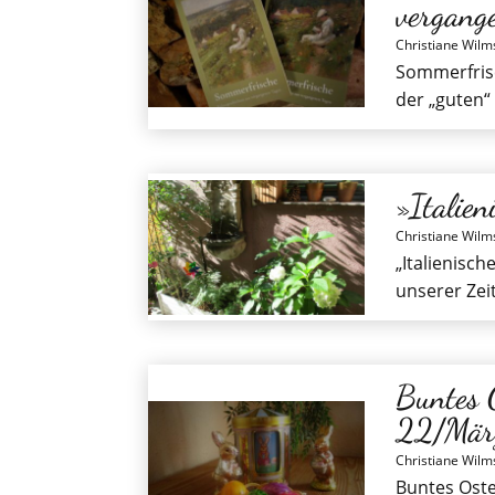
vergan
Christiane Wilm
Sommerfrisc
der „guten“ 
»Italien
Christiane Wilm
„Italienisch
unserer Zei
Buntes 
22/Mär
Christiane Wilm
Buntes Oster