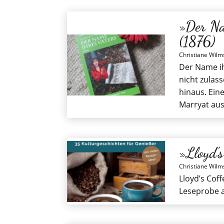
»Der Na
(1876)
Christiane Wilm
Der Name i
nicht zulas
hinaus. Ein
Marryat aus
»Lloyd’
Christiane Wilm
Lloyd’s Cof
Leseprobe a