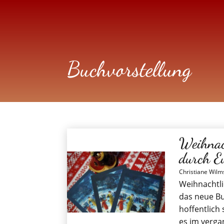
Buchvorstellung
Weihnac
durch 
Christiane Wilm
Weihnachtli
das neue Bu
hoffentlich
es im verg